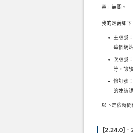
容」無關。
我的定義如下
主版號
這個網站完
次版號
等，讓
修訂號：
的連結
以下是依時間倒
[2.24.0] -