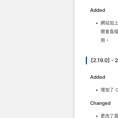
Added
網站加
開會直接
用。
[2.19.0] - 
Added
增加了 Co
Changed
更改了