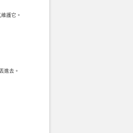
力氣維護它。
丟進去。