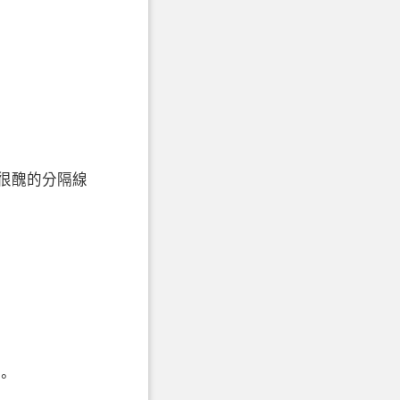
很醜的分隔線
。