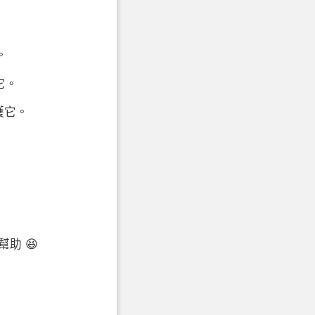
。
它。
護它。
助 😆