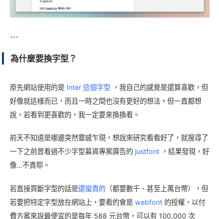
---
為什麼要換字型？
原先網站使用的是
Inter 這個字型
，我自己的感覺是還算喜歡，但
好像就這樣而已，而且一時之間也沒有更好的想法。但一直都想
說，若看到更喜歡的，我一定要來換換看。
前天不知道是哪邊突然靈感乍現，想說來研究看看好了，就搜尋了
一下之前曾看過不少字型募資專案廣告的
justfont
，結果發現，好
像…不貴耶。
若直接買斷字型的話是
還蠻貴的
（都要數千、甚至上萬台幣），但
若要把特定字型放在網站上，要看的會是
webfont
的授權，以付
費方案來說最便宜的是每年 588 元台幣，可以有 100,000 次