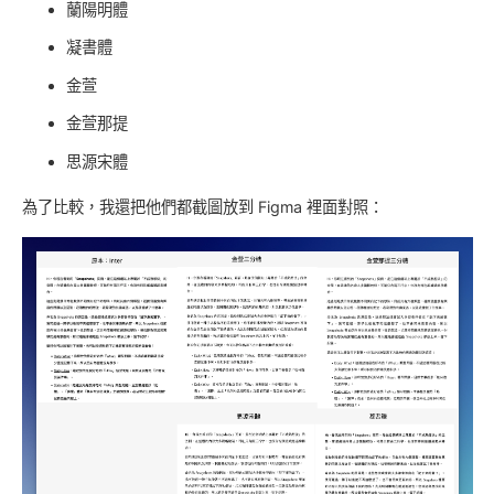
蘭陽明體
凝書體
金萱
金萱那提
思源宋體
為了比較，我還把他們都截圖放到 Figma 裡面對照：