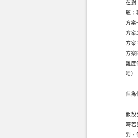
在對
題：我
方案一
方案二
方案三
方案四
難度
哈）
但為
假設
時若
到，