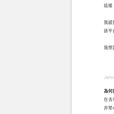
這樣
我感
該平
我想
Janu
為何
在去
非常