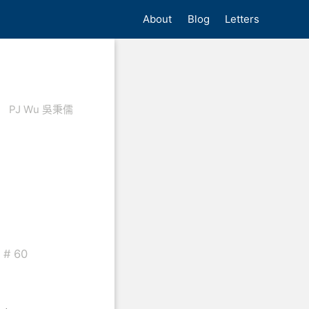
About
Blog
Letters
PJ Wu 吳秉儒
# 60