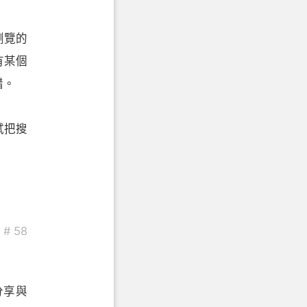
瀏覽的
有某個
錯。
試把搜
# 58
分享與