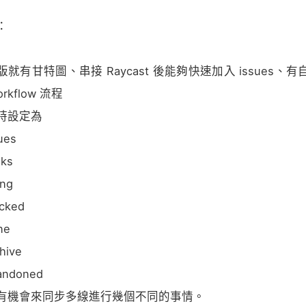
：
版就有甘特圖、串接 Raycast 後能夠快速加入 issues、有
orkflow 流程
時設定為
ues
sks
ing
ocked
ne
hive
andoned
有機會來同步多線進行幾個不同的事情。