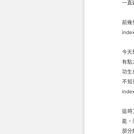
一直
前幾
in
今天
有點
功生
不知
in
這時
能，
部分