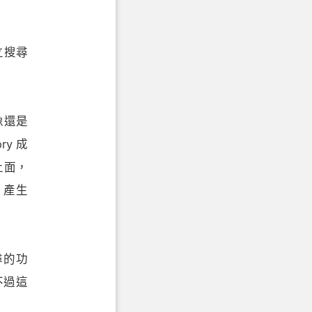
立搜尋
像還是
y 成
上面，
 產生
尋的功
不過這