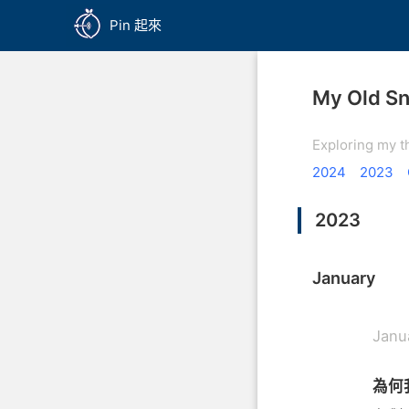
Pin 起來
My Old S
Exploring my t
2024
2023
2023
January
Janu
為何我