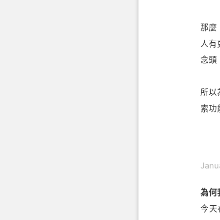
那麼
人有
念頭
所以
索功能
Janu
為何
今天在