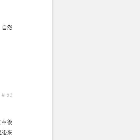
，自然
。
# 59
文章後
過後來