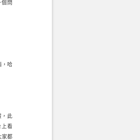
一個問
。
。
西，哈
蹤，此
台上看
大家都