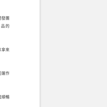
開發團
產品的
以拿來
前運作
蠻順暢