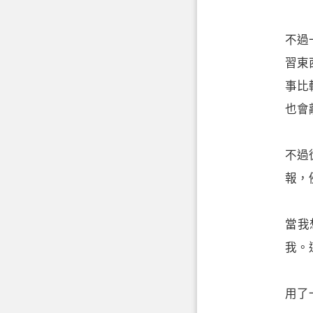
不過
習東
事比
也會
不過
報，
當我
我。
用了