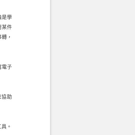
論是學
對某件
移轉，
寫電子
來協助
工具。