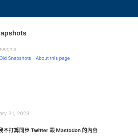
napshots
houghts
Old Snapshots
About this page
ary 31, 2023
不打算同步 Twitter 跟 Mastodon 的內容