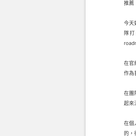
推薦
今天
隊打
road
在官
作為
在團
起來
在個
的，