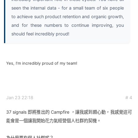
seen the internal data - for a small team of six people
to achieve such product retention and organic growth,
and for these numbers to continue improving, you
should feel incredibly proud!
Yes, I'm incredibly proud of my team!
Jan 23 22:18
# 4
37 signals 即將推出的 Campfire ，讓我感到頗心動，我感覺這可
能會是一個讓我開始花力氣經營個人社群的契機。
為什麼要有個人社群呢？