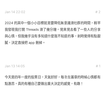
Jan 14 22:02
# 2
2024 的其中一個小小目標就是要降低無意識滑社群的時間，稍早
我發現我打開 Threads 滑了幾分鐘，晃來晃去看了一些人的分享
與心情，但我幾乎沒有多知道什麼我不知道的事，剎時覺得有點厭
膩，決定直接把 app 刪掉。
Jan 13 14:05
# 1
今天是四年一度的投票日，天氣好好，每次在蓋章的時候心情都有
點激昂，真的有種自己要做出重大決定的感覺，有趣！