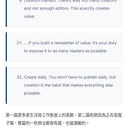
Curation matters. There’s way too many creators
and not enough editors. This scarcity creates
value.
… If you build a newsletter of value, it’s your duty
to expose it to as many readers as possible.
Create daily. You don’t have to publish daily, but
creation is the habit that makes everything else
possible.
第一篇更多是生活與工作態度上的喜歡，第二篇則是因為正在寫電
子報，整篇的一些想法都很有感，也蠻激勵的。