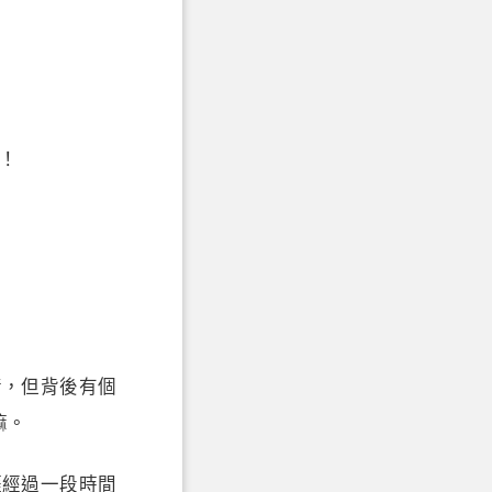
吧！
情，但背後有個
嘛。
涯經過一段時間