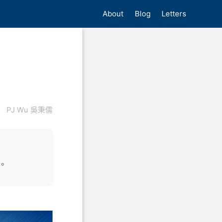
About
Blog
Letters
PJ Wu 吳秉儒
。