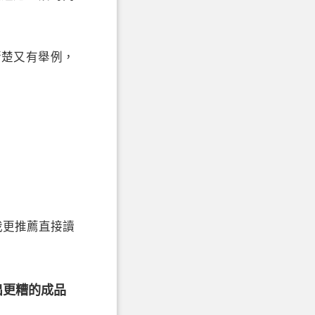
清楚又有舉例，
我更推薦直接讀
出更糟的成品