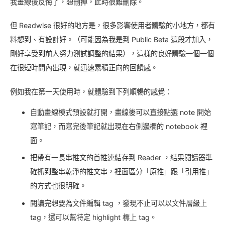
我畫線後反悔了，想刪掉，此時很難刪除。
但 Readwise 很好的地方是，很多影響使用者體驗的小地方，都有
料想到、有設計好。（可能因為我是到 Public Beta 這段才加入，
剛好享受到前人努力測試調整的結果），這樣的良好體驗一個一個
在很短時間內出現，就迅速累積正向的回饋感。
例如我在第一天使用時，就體驗到下列順暢的感覺：
自動畫線模式預設就打開，畫線後可以直接點選 note 開始
寫筆記，而寫完後筆記就出現在右側邊欄的 notebook 裡
面。
把帶有一長串推文的首推連結存到 Reader ，結果閱讀器準
確抓到整串乾淨的推文串，裡面區分「原推」跟「引用推」
的方式也很明確。
閱讀完想要為文件編輯 tag ，發現不止可以以文件層級上
tag，還可以幫特定 highlight 標上 tag。