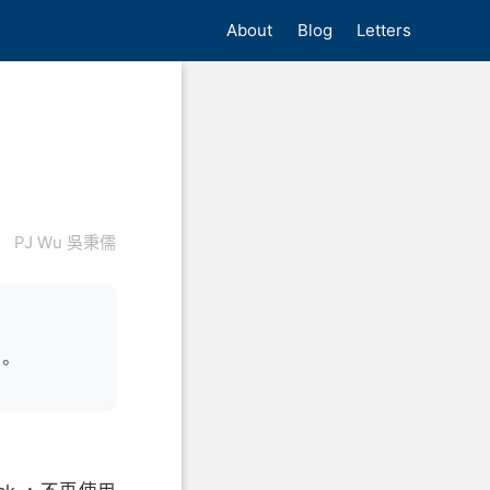
About
Blog
Letters
PJ Wu 吳秉儒
。