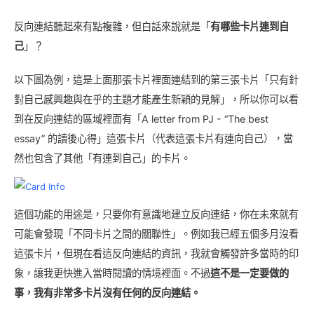
反向連結聽起來有點複雜，但白話來說就是「
有哪些卡片連到自
己
」？
以下圖為例，這是上面那張卡片裡面連結到的第三張卡片「只有針
對自己感興趣與在乎的主題才能產生新穎的見解」，所以你可以看
到在反向連結的區域裡面有「A letter from PJ - “The best
essay” 的讀後心得」這張卡片（代表這張卡片有連向自己），當
然也包含了其他「有連到自己」的卡片。
這個功能的用途是，只要你有意識地建立反向連結，你在未來就有
可能會發現「不同卡片之間的關聯性」。例如我已經五個多月沒看
這張卡片，但現在看這反向連結的資訊，我就會觸發許多當時的印
象，讓我更快進入當時閱讀的情境裡面。不過
這不是一定要做的
事，我有非常多卡片沒有任何的反向連結。