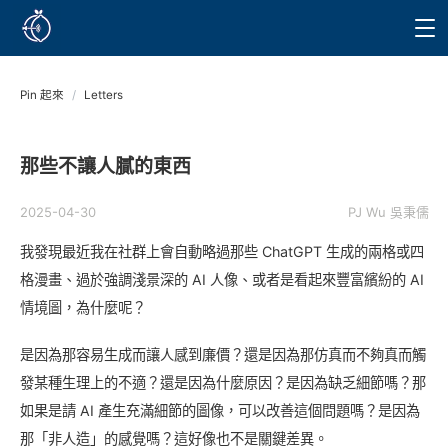
Pin 起來
/
Letters
那些不讓人膩的東西
2025-04-30
PJ Wu 吳秉儒
我發現最近我在社群上會自動略過那些 ChatGPT 生成的兩格或四
格漫畫、過於強調淺景深的 AI 人像、或者是看起來豐富繽紛的 AI
情境圖，為什麼呢？
是因為那容易生成而讓人感到廉價？還是因為那仿真而不夠真而觸
發某種生理上的不適？還是因為什麼原因？是因為缺乏細節嗎？那
如果是請 AI 產生充滿細節的圖像，可以改善這個問題嗎？是因為
那「非人造」的感覺嗎？這好像也不是關鍵差異。