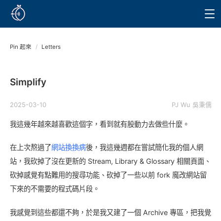
Pin 起來
/
Letters
Simplify
2025-03-10
PJ Wu 吳秉儒
我這幾年越來越喜歡這個字，看到就有股動力去做些什麼。
在上次熬過了
網站換換病
後，我這幾週都在嘗試簡化我的個人網
站，我砍掉了沒在更新的 Stream, Library & Glossary 相關頁面、
砍掉感覺有點難用的搜尋功能、砍掉了一些以前 fork 魔改網站留
下來的不需要的程式碼片段。
我感覺到這些都還不夠，於是我又建了一個 Archive 專區，把我覺