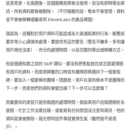
這意思是，在兩週後，這個服務就將無法使用，若沒有即時導出資
訊，所有資料都會被刪除。（不仔細看的話，根本不會發現，資料
並不會被移轉或繼承到 ElevenLabs 的產品裡面）
我認為，這種對於用戶資料可能造成永久毀滅結果的行為，都應該
要非常小心謹慎地處理，要提供充足的警告（警告不嫌多，多到讓
用戶煩也沒差）、充分的處理時間、以及完整的導出或移轉方式。
但這個通知跟之前的 Skiff 類似，都沒有把焦點放在該怎麼處理既
有用戶的資料，而是用興奮的口吻宣布團隊即將邁向下一個里程
碑，要加入一個更棒的團隊。問題是，用戶在意的根本不是團隊的
下一步，而是他們的資料會變怎樣？下一步可以怎麼做？
而最要命的是就只提供兩週的處理時間，假設某用戶這兩週剛好去
度假、忙於工作沒看信箱、或者是有任何原因沒注意到資訊，他的
資料就會被刪除，我光想到這件事就覺得生氣（雖然我不是用
戶）。