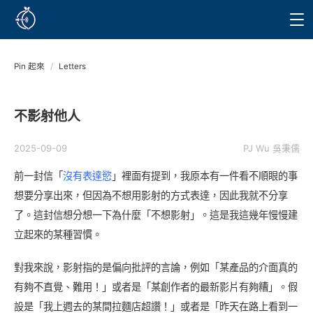
Pin 起來
/
Letters
不影射他人
2025-09-09
PJ Wu 吳秉儒
前一封信「
沒有表達慾
」裡面有提到，我原本有一件看不順眼的事
想要分享出來，但因為不想用影射的方式表達，因此我就不分享
了。這封信想分想一下為什麼「不想影射」。這是我這幾年慢慢建
立起來的某種習慣。
對我來說，影射指的是偏向批評的言論，例如「某產品的介面真的
有夠不直覺、難用！」或者是「某創作者的最新影片有夠糟」。假
設是「我上週去的某間拉麵店超讚！」或者是「昨天在路上看到一