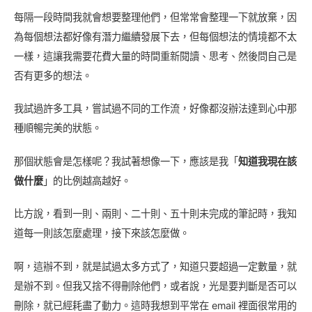
每隔一段時間我就會想要整理他們，但常常會整理一下就放棄，因
為每個想法都好像有潛力繼續發展下去，但每個想法的情境都不太
一樣，這讓我需要花費大量的時間重新閱讀、思考、然後問自己是
否有更多的想法。
我試過許多工具，嘗試過不同的工作流，好像都沒辦法達到心中那
種順暢完美的狀態。
那個狀態會是怎樣呢？我試著想像一下，應該是我「
知道我現在該
做什麼
」的比例越高越好。
比方說，看到一則、兩則、二十則、五十則未完成的筆記時，我知
道每一則該怎麼處理，接下來該怎麼做。
啊，這辦不到，就是試過太多方式了，知道只要超過一定數量，就
是辦不到。但我又捨不得刪除他們，或者說，光是要判斷是否可以
刪除，就已經耗盡了動力。這時我想到平常在 email 裡面很常用的