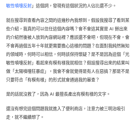
敏性噴嚏反射
」這個詞，發現有這個狀況的人佔比還不少。
就在搜尋到查看內容之間的這幾秒內我想到，假設我搜尋了看到某
些介紹，我真的可以信任這個內容嗎？會不會這其實是 AI 掰出來
的介紹然後被人放到內容網站裡？應該還不會吧，但現在不會，會
不會再過個五年十年就更需要擔心這樣的問題？在面對我純然無知
的領域時，何時可以相信，何時該保持懷疑？是不是因為這個「光
敏性噴嚏反射」看起來有模有樣我就相信？假設搜尋出來的結果叫
做「太陽噴嚏狂暴症」，我會不會就覺得是有人在惡搞？那是不是
只要符合「有模有樣」的形式就會通過我的審查？
是的話就沒救了，因為 AI 最擅長產出有模有樣的文字。
還沒有想完這個問題我就進入了便利商店，注意力被三明治吸引
走，就不繼續想了。