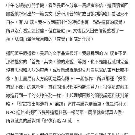
中午吃飯前打開手機，看到曼尼在分享一篇讀者來信，這個讀者回
饋說他新寄出的一篇長文《分析川普的解放日談判策略》看起來不
自在，有 AI 感。我在收到這封信的時候也有一點點這樣的感覺，
所以沒有看完這封信。但在曼尼 po 文後我又回去信箱重看了一
遍，試圖再釐清我當時的「感覺」到底是什麼。
邊配著午飯邊看，曼尼的文字品質很好，我感覺到的 AI 感並不是
那種拙劣的「首先，其次，總的來說」等級，也不是讓我感到完全
沒有思想和人味的東西。或許應該說他跟先前曼尼寫的東西比較不
像，加上曼尼有大方說明這篇有跟 AI 一起協作，所以那種「好像
有點不像」的感覺會一直在閱讀過程中勾起注意力，很像是遊戲主
線進行到一半的支線任務一樣，比起理解困難的關稅議題和談判策
略，「嘗試找出哪邊有 AI 痕跡」這件事感覺更簡單，像是幫村民
NPC 送信並找回五隻雞這種任務一樣簡單，簡單就會認真去做，
所以就真的感覺到「好像有點 AI 感」。