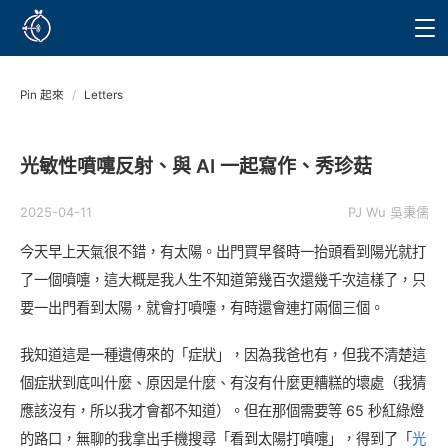
Pin 起來
/
Letters
光敏性噴嚏反射、與 AI 一起寫作、秀珍菇
2025-04-11
PJ Wu 吳秉儒
今天早上天氣很不錯，有太陽。出門買早餐時一抬頭看到陽光就打
了一個噴嚏，這大概是我人生不知道第幾百次還幾千次這樣了，只
要一出門看到太陽，就會打噴嚏，有時還會連打兩個三個。
我知道這是一種遺傳來的「症狀」，因為我爸也有，但我不清楚這
個症狀到底叫什麼、原因是什麼、有沒有什麼更糟糕的壞處（我猜
應該沒有，所以我才會都不知道）。但在那個需要等 65 秒紅綠燈
的路口，無聊的我拿出手機搜尋「看到太陽打噴嚏」，得到了「
光