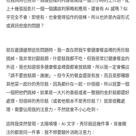
但我同時也在想，假設這樣的內容是開成一個三小時的工作坊，配
上十幾張投影片一個一個講談判策略和應用，還會有 AI 感嗎？似
乎完全不會，即使有，也會覺得協作的很棒。所以也許是內容形式
或資訊密度的問題？
就在邊讀邊想這些問題時，我一直在把我午餐健康餐盒裡的秀珍菇
挑掉。我非常討厭菇類，什麼菇我都不吃，但我很常訂健康餐盒的
外送，我也知道很多健康餐盒裡面都會放菇類，所以我一定會備註
「請不要放菇類，謝謝」。但今天的餐盒還是有放，而且是那種跟
其他菜一起炒的秀珍菇，因為都炒在一起，炒很細，所以就要一個
一個把他們挑掉。如果是一大片的香菇或者一整捆的金針菇都還好
處理，但很碎的秀珍菇（或者他根本不是秀珍菇？）就是很難處
理，需要佔用我的注意力，不然就會不小心吃到。
這時我突然發現，太陽噴嚏、AI 文字、秀珍菇這幾件事，背後關
注的都是同一件事：我不想要額外消耗注意力：