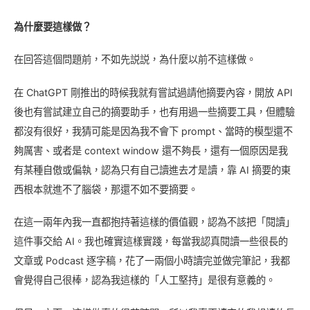
為什麼要這樣做？
在回答這個問題前，不如先説説，為什麼以前不這樣做。
在 ChatGPT 剛推出的時候我就有嘗試過請他摘要內容，開放 API
後也有嘗試建立自己的摘要助手，也有用過一些摘要工具，但體驗
都沒有很好，我猜可能是因為我不會下 prompt、當時的模型還不
夠厲害、或者是 context window 還不夠長，還有一個原因是我
有某種自傲或偏執，認為只有自己讀進去才是讀，靠 AI 摘要的東
西根本就進不了腦袋，那還不如不要摘要。
在這一兩年內我一直都抱持著這樣的價值觀，認為不該把「閱讀」
這件事交給 AI。我也確實這樣實踐，每當我認真閱讀一些很長的
文章或 Podcast 逐字稿，花了一兩個小時讀完並做完筆記，我都
會覺得自己很棒，認為我這樣的「人工堅持」是很有意義的。