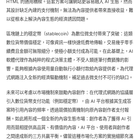
HTML 的通用橋樑。這套方案可讓網站更容易融入 AI 生態，然而
其設計缺乏內建的支付機制，無法為內容提供者帶來直接收益，難
以從根本上解決內容生態的經濟誘因問題。
區塊鏈上的穩定幣（stablecoin）為數位微支付帶來了突破：這類
數位貨幣價值穩定，可像資訊一樣快速低費地傳輸，交易幾乎零手
續費且金額可無限細分，使極小額支付成為可能。在此基礎上，AI
軟體代理作為純粹的程式決策主體，不受人類逐筆付費猶豫的影
響，能夠根據內容使用量自動執行小額付款給內容提供者，為代理
式網路注入全新的經濟驅動機制，補足過去微支付不可行的缺口。
未來可以考慮以市場機制來鼓勵內容創作：在代理式網路的協議層
引入數位貨幣支付功能（例如穩定幣），由 AI 平台根據其生成答
案時引用內容的頻率，透過競價拍賣機制向原內容創作者支付報
酬。如此將形成一個全新的內容生態市場：創作者為了獲得 AI 引
用而競相提供高品質、有價值的內容，AI 平台、使用者與創作者
之間達成新的三方共贏平衡。儘管這種市場化方案的實施細節充滿