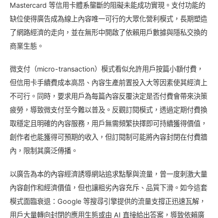
Mastercard 等信用卡體系壟斷的阻礙未能成功實現。支付功能的
缺位使得廣告成為線上內容唯一可行的大眾化營利模式，長期塑造
了網路經濟的走向，並在無形中開啟了依賴用戶數據與隱私交換的
商業生態。
微支付（micro-transaction）模式看似允許用戶按篇小額付費，
但信用卡手續費成本高昂、內容生產前置投入大等因素使其經濟上
不可行。同時，要求用戶為每篇內容反覆決定是否付費會帶來決策
疲勞，導致微支付至今難以普及。反觀訂閱模式，透過定期付費換
取穩定且明確的內容服務，用戶無需頻繁抉擇即可持續獲得價值，
創作者也能獲得可預期的收入，但訂閱制可能將內容封閉在付費牆
內，限制其廣泛傳播。
以廣告為本的內容經濟誘導網站追求點擊與流量，曾一度刺激大量
內容創作和經濟價值，但也讓粗劣內容充斥、品質下滑。如今這套
模式面臨衰退：Google 等搜尋引擎提供的流量支撐正迅速瓦解，
用戶大量轉向封閉的應用生態或由 AI 直接給出答案，導致依賴廣