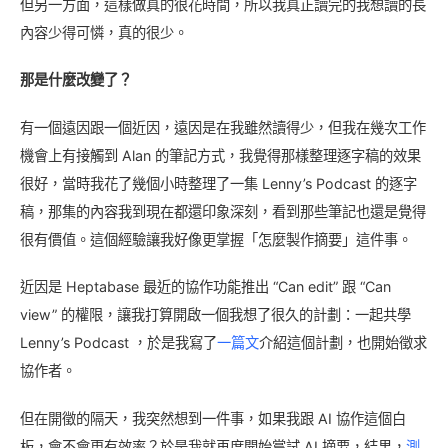
但另一方面，這樣做真的很花時間，所以我真正讀完的我想讀的長
內容少得可憐，真的很少。
那是什麼改變了？
有一個遠因跟一個近因，遠因是在我雖然讀得少，但我在幾次工作
機會上有接觸到 Alan 的筆記方式，我覺得那樣整理逐字稿的效果
很好，當時我花了幾個小時整理了一集 Lenny’s Podcast 的逐字
稿，那集的內容我到現在都還印象深刻，看到那些筆記也還是覺得
很有價值。這個經驗讓我好像更掌握「怎麼製作摘要」這件事。
近因是 Heptabase 最近的協作功能推出 “Can edit” 跟 “Can
view” 的權限，讓我打算開啟一個我想了很久的計劃：一起共學
Lenny’s Podcast ，於是我寫了
一篇文
介紹這個計劃，也開始徵求
協作者。
但在開徵的隔天，我突然想到一件事，如果我跟 AI 協作這個白
板，會不會更有效率？於是我就再度開始嘗試 AI 摘要，結果，
測