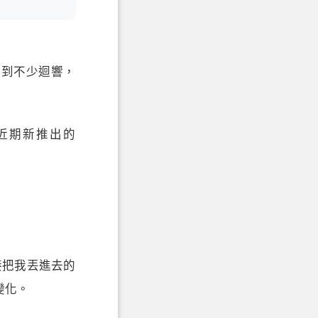
得到不少迴響，
y 近期新推出的
接把我丟進去的
變化。