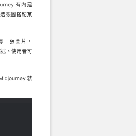
rney 有內建
用這張圖搭配某
傳一張圖片，
的描述。使用者可
djourney 就